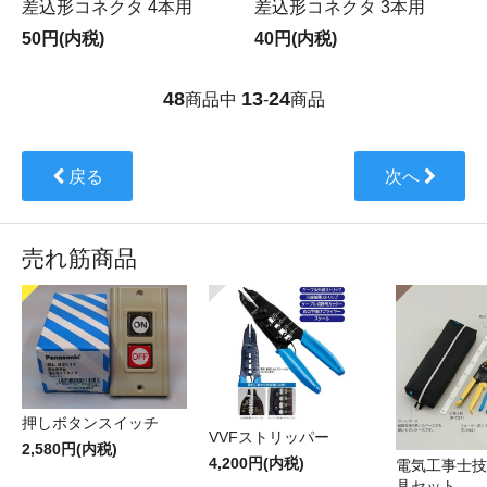
差込形コネクタ 4本用
差込形コネクタ 3本用
50円(内税)
40円(内税)
48
13
24
商品中
-
商品
戻る
次へ
売れ筋商品
押しボタンスイッチ
VVFストリッパー
2,580円(内税)
4,200円(内税)
電気工事士技
具セット