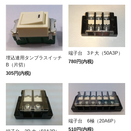
端子台 3Ｐ大（50A3P）
埋込連用タンブラスイッチ
780円(内税)
B（片切）
305円(内税)
端子台 6極（20A6P）
510円(内税)