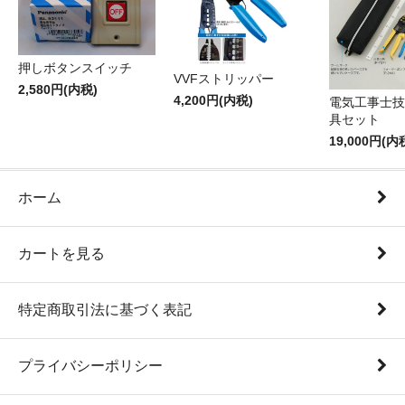
押しボタンスイッチ
VVFストリッパー
2,580円(内税)
4,200円(内税)
電気工事士技
具セット
19,000円(内
ホーム
カートを見る
特定商取引法に基づく表記
プライバシーポリシー