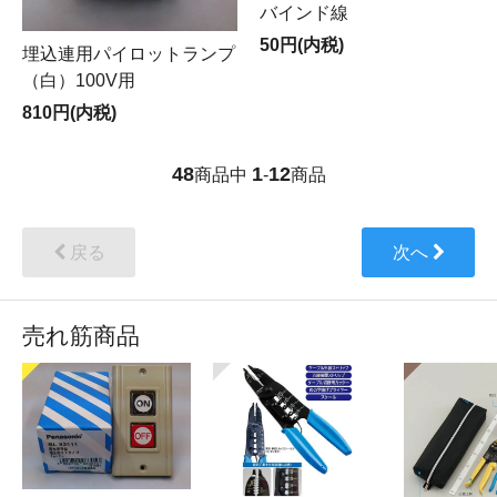
バインド線
50円(内税)
埋込連用パイロットランプ
（白）100V用
810円(内税)
48
1
12
商品中
-
商品
戻る
次へ
売れ筋商品