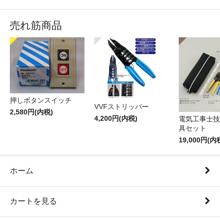
売れ筋商品
押しボタンスイッチ
VVFストリッパー
2,580円(内税)
4,200円(内税)
電気工事士技
具セット
19,000円(内
ホーム
カートを見る