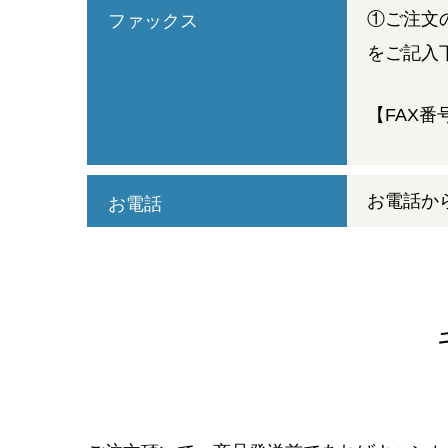
①ご注文
ファックス
をご記入
【FAX
お電話か
お電話