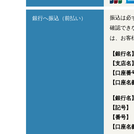
振込は必
銀行へ振込（前払い）
確認でき
は、お客
【銀行名
【支店名
【口座番
【口座名
【銀行名
【記号】
【番号】
【口座名