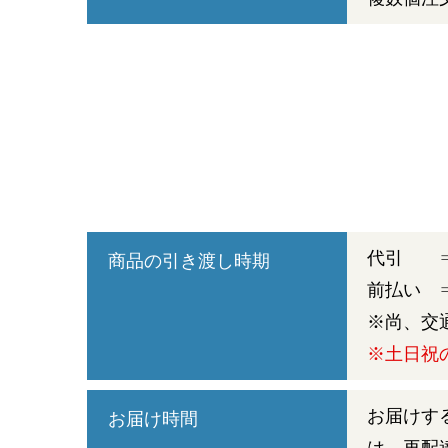
代引 ⇒
商品の引き渡し時期
前払い 
※尚、交
※土日祝
お届けす
お届け時間