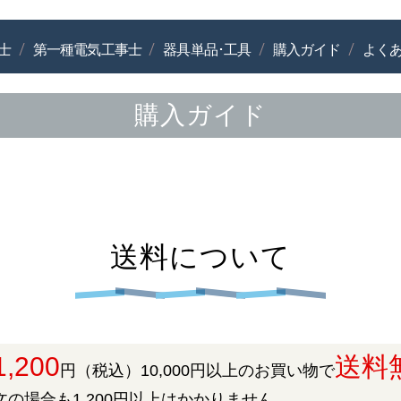
士
第一種電気工事士
器具単品･工具
購入ガイド
よく
購入ガイド
送料について
1,200
送料
円（税込）10,000円以上のお買い物で
の場合も1,200円以上はかかりません。