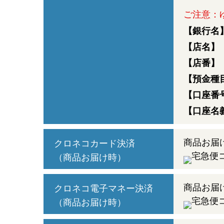
ご注意：
【銀行名
【店名】
【店番】
【預金種
【口座番
【口座名
商品お届
クロネコカード決済
（商品お届け時）
商品お届
クロネコ電子マネー決済
（商品お届け時）