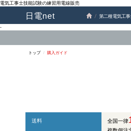
電気工事士技能試験の練習用電線販売
日電net
第二種電気工事
-
トップ
購入ガイド
送料
全国一律
複数個注文