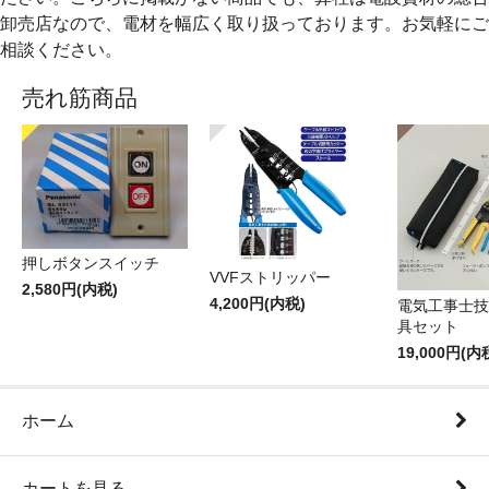
卸売店なので、電材を幅広く取り扱っております。お気軽にご
相談ください。
売れ筋商品
押しボタンスイッチ
VVFストリッパー
2,580円(内税)
4,200円(内税)
電気工事士技
具セット
19,000円(内
ホーム
カートを見る