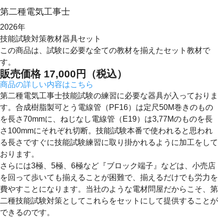
第二種
電気工事士
2026年
技能試験対策教材
器具セット
この商品は、試験に必要な全ての教材を揃えたセット教材で
す。
販売価格
17,000
円（税込）
商品の詳しい内容はこちら
第二種電気工事士技能試験の練習に必要な器具が入っておりま
す。合成樹脂製可とう電線管（PF16）は定尺50M巻きのもの
を長さ70mmに、ねじなし電線管（E19）は3,77Mのものを長
さ100mmにそれぞれ切断。技能試験本番で使われると思われ
る長さですぐに技能試験練習に取り掛かれるように加工をして
おります。
さらには3極、5極、6極など『ブロック端子』などは、小売店
を回って歩いても揃えることが困難で、揃えるだけでも労力を
費やすことになります。当社のような電材問屋だからこそ、第
二種技能試験対策としてこれらをセットにして提供することが
できるのです。