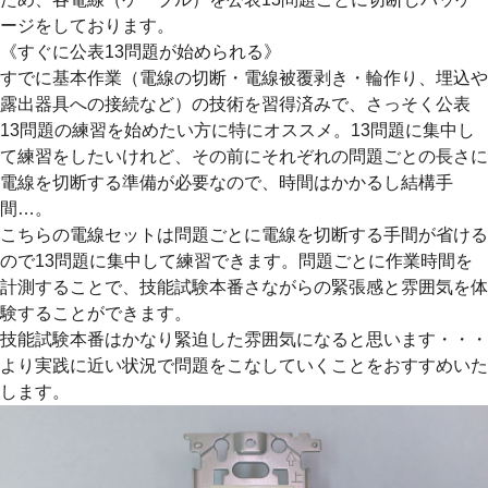
ージをしております。
《すぐに公表13問題が始められる》
すでに基本作業（電線の切断・電線被覆剥き・輪作り、埋込や
露出器具への接続など）の技術を習得済みで、さっそく公表
13問題の練習を始めたい方に特にオススメ。13問題に集中し
て練習をしたいけれど、その前にそれぞれの問題ごとの長さに
電線を切断する準備が必要なので、時間はかかるし結構手
間…。
こちらの電線セットは問題ごとに電線を切断する手間が省ける
ので13問題に集中して練習できます。問題ごとに作業時間を
計測することで、技能試験本番さながらの緊張感と雰囲気を体
験することができます。
技能試験本番はかなり緊迫した雰囲気になると思います・・・
より実践に近い状況で問題をこなしていくことをおすすめいた
します。