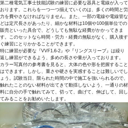
第二種電気工事士技能試験の練習に必要な器具と電線が入って
おります。これらを一つ一つ揃えていくのは、多くの時間と労
力を費やさなければなりません。また、一部の電線や電線管な
どは定尺長さがあったり、細かな材料は10個や100個単位での
販売といった具合で、どうしても無駄な経費がかかってきま
す。このセットなら時間・労力・経費の無駄がなく、購入後す
ぐ練習にとりかかることができます。
特に練習が必要な『VVF1.6-2』や『リングスリーブ』は繰り
返し練習ができるよう、多めの長さや量が入っております。
カラー写真付の参考書を見ると、大体の色や形を把握すること
はできます。しかし、重さや硬さを実感することは難しいでし
ょう。試験当日、限られた時間の中で施工を強いられるので、
触れたことのない材料が出てきて動揺しないよう、一通りの材
料に自分の手で触れてみて、切って、曲げて、伸ばして、回し
てみることをお勧めいたします。