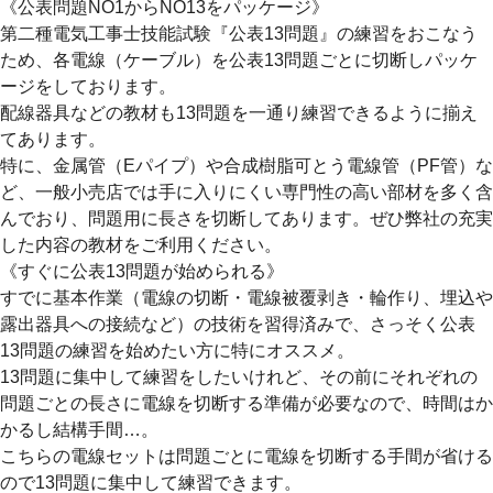
《公表問題NO1からNO13をパッケージ》
第二種電気工事士技能試験『公表13問題』の練習をおこなう
ため、各電線（ケーブル）を公表13問題ごとに切断しパッケ
ージをしております。
配線器具などの教材も13問題を一通り練習できるように揃え
てあります。
特に、金属管（Eパイプ）や合成樹脂可とう電線管（PF管）な
ど、一般小売店では手に入りにくい専門性の高い部材を多く含
んでおり、問題用に長さを切断してあります。ぜひ弊社の充実
した内容の教材をご利用ください。
《すぐに公表13問題が始められる》
すでに基本作業（電線の切断・電線被覆剥き・輪作り、埋込や
露出器具への接続など）の技術を習得済みで、さっそく公表
13問題の練習を始めたい方に特にオススメ。
13問題に集中して練習をしたいけれど、その前にそれぞれの
問題ごとの長さに電線を切断する準備が必要なので、時間はか
かるし結構手間…。
こちらの電線セットは問題ごとに電線を切断する手間が省ける
ので13問題に集中して練習できます。