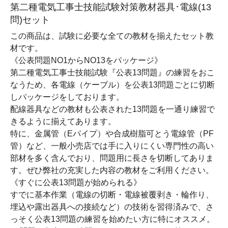
第二種
電気工事士
技能試験対策教材
器具･電線(13
問)セット
この商品は、試験に必要な全ての教材を揃えたセット教
材です。
《公表問題NO1からNO13をパッケージ》
第二種電気工事士技能試験『公表13問題』の練習をおこ
なうため、各電線（ケーブル）を公表13問題ごとに切断
しパッケージをしております。
配線器具などの教材も公表された13問題を一通り練習で
きるように揃えてあります。
特に、金属管（Eパイプ）や合成樹脂可とう電線管（PF
管）など、一般小売店では手に入りにくい専門性の高い
部材を多く含んでおり、問題用に長さを切断してありま
す。ぜひ弊社の充実した内容の教材をご利用ください。
《すぐに公表13問題が始められる》
すでに基本作業（電線の切断・電線被覆剥き・輪作り、
埋込や露出器具への接続など）の技術を習得済みで、さ
っそく公表13問題の練習を始めたい方に特にオススメ。