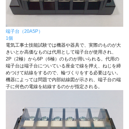
端子台（20A5P）
1個
電気工事士技能試験では機器や器具で、実際のものが大
きいとか高価なものは代用として端子台が使用され、
2P（2極）から6P（6極）のものが用いられる。代用の
端子台は端子台についている座金で線を押え、ねじを締
めつけて結線をするので、輪づくりをする必要はない。
機器によっては問題で内部結線図が示され、端子台の端
子に何色の電線を結線するのかが指定される。