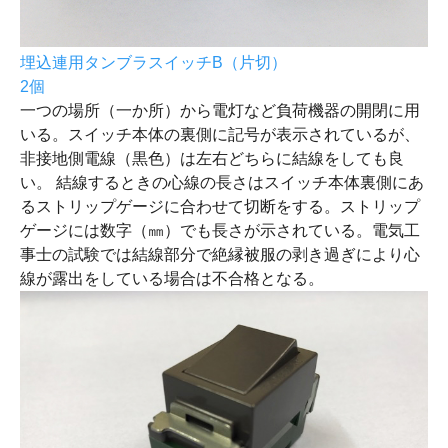
埋込連用タンブラスイッチB（片切）
2個
一つの場所（一か所）から電灯など負荷機器の開閉に用
いる。スイッチ本体の裏側に記号が表示されているが、
非接地側電線（黒色）は左右どちらに結線をしても良
い。 結線するときの心線の長さはスイッチ本体裏側にあ
るストリップゲージに合わせて切断をする。ストリップ
ゲージには数字（㎜）でも長さが示されている。電気工
事士の試験では結線部分で絶縁被服の剥き過ぎにより心
線が露出をしている場合は不合格となる。