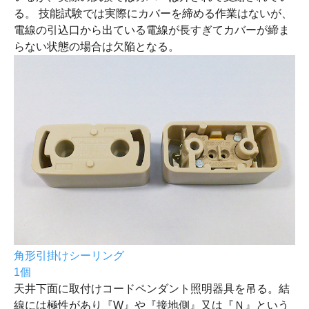
る。 技能試験では実際にカバーを締める作業はないが、
電線の引込口から出ている電線が長すぎてカバーが締ま
らない状態の場合は欠陥となる。
角形引掛けシーリング
1個
天井下面に取付けコードペンダント照明器具を吊る。結
線には極性があり『W』や『接地側』又は『Ｎ』という