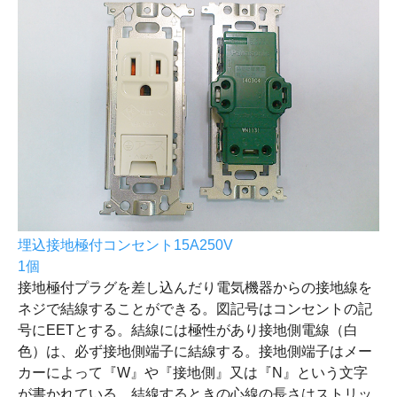
埋込接地極付コンセント15A250V
1個
接地極付プラグを差し込んだり電気機器からの接地線を
ネジで結線することができる。図記号はコンセントの記
号にEETとする。結線には極性があり接地側電線（白
色）は、必ず接地側端子に結線する。接地側端子はメー
カーによって『W』や『接地側』又は『N』という文字
が書かれている。結線するときの心線の長さはストリッ