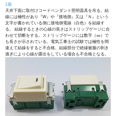
1個
天井下面に取付けコードペンダント照明器具を吊る。結
線には極性があり『W』や『接地側』又は『Ｎ』という
文字が書かれている側に接地側電線（白色）を結線す
る。 結線するときの心線の長さはストリップゲージに合
わせて切断をする。ストリップゲージには数字（㎜）で
も長さが示されている。電気工事士の試験では極性を間
違えて結線をすると不合格。結線部分で絶縁被服の剥き
過ぎにより心線が露出をしている場合も不合格となる。