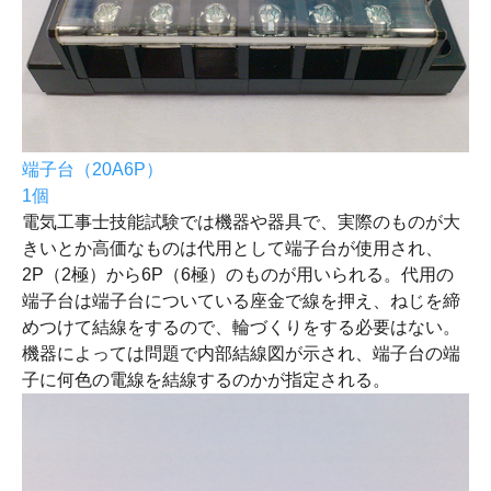
端子台（20A6P）
1個
電気工事士技能試験では機器や器具で、実際のものが大
きいとか高価なものは代用として端子台が使用され、
2P（2極）から6P（6極）のものが用いられる。代用の
端子台は端子台についている座金で線を押え、ねじを締
めつけて結線をするので、輪づくりをする必要はない。
機器によっては問題で内部結線図が示され、端子台の端
子に何色の電線を結線するのかが指定される。