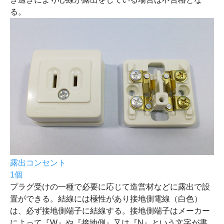
る。
露出コンセント
1個
プラグ受けの一種で必要に応じて造営材などに露出で設
置ができる。結線には極性があり接地側電線（白色）
は、必ず接地側端子に結線する。接地側端子はメーカー
によって『W』や『接地側』又は『N』という文字が書