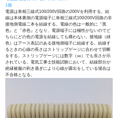
1個
電源は単相三線式100/200V回路の200Vを利用する。結
線は本体裏側の電源端子に単相三線式100/200V回路の非
接地側電線二本を結線する。電線の色は一般的に『黒
色』と『赤色』となり、電源端子には極性がないのでど
ちらにどの色の電源を結線しても構わない。接地線（緑
色）はアース表記のある接地側端子に結線する。結線す
るときの心線の長さはストリップゲージに合わせて切断
をする。ストリップゲージには数字（㎜）でも長さが示
されている。電気工事士技能試験において、結線部分が
絶縁被服の剥き過ぎにより心線が露出をしている場合は
不合格となる。