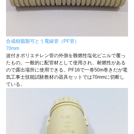
合成樹脂製可とう電線管（PF管）
70mm
波付きポリエチレン管の外側を難燃性塩化ビニルで覆っ
たもの。一般的に配管材として使用され、耐燃性がある
ので露出場所に使用できる。PF16で一巻50m巻きだが電
気工事士技能試験教材の器具セットでは70mmに切断し
ている。