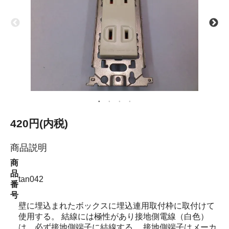
420円(内税)
商品説明
商
品
tan042
番
号
壁に埋込まれたボックスに埋込連用取付枠に取付けて
使用する。 結線には極性があり接地側電線（白色）
は、必ず接地側端子に結線する。 接地側端子はメーカ