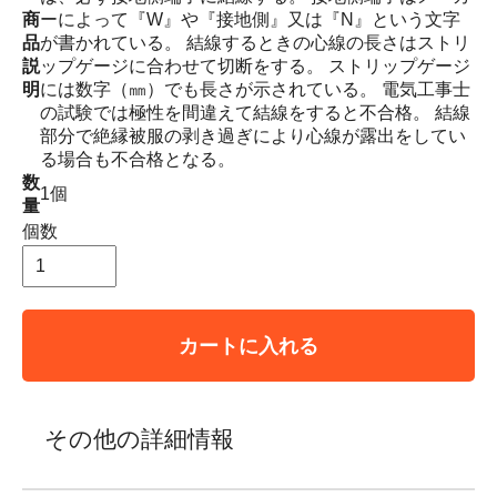
商
ーによって『W』や『接地側』又は『N』という文字
品
が書かれている。 結線するときの心線の長さはストリ
説
ップゲージに合わせて切断をする。 ストリップゲージ
明
には数字（㎜）でも長さが示されている。 電気工事士
の試験では極性を間違えて結線をすると不合格。 結線
部分で絶縁被服の剥き過ぎにより心線が露出をしてい
る場合も不合格となる。
数
1個
量
個数
カートに入れる
その他の詳細情報