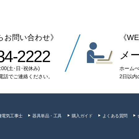
らお問い合わせ》
《W
34-2222
メ
:00(土･日･祝休み)
ホーム
電話でご連絡ください。
2日以内
種電気工事士
器具単品・工具
購入ガイド
よくある質問