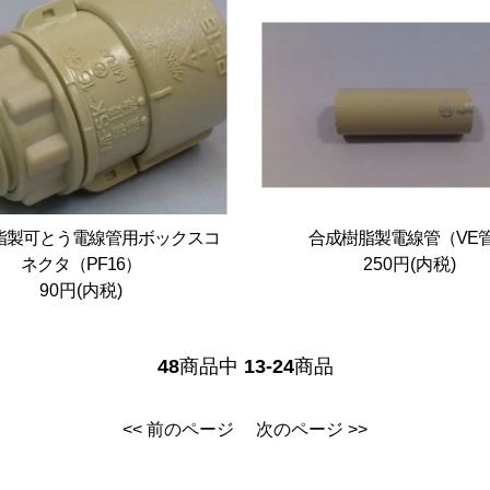
脂製可とう電線管用ボックスコ
合成樹脂製電線管（VE
ネクタ（PF16）
250円(内税)
90円(内税)
48
商品中
13-24
商品
<< 前のページ
次のページ >>