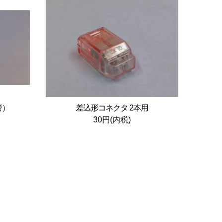
管）
差込形コネクタ 2本用
30円(内税)