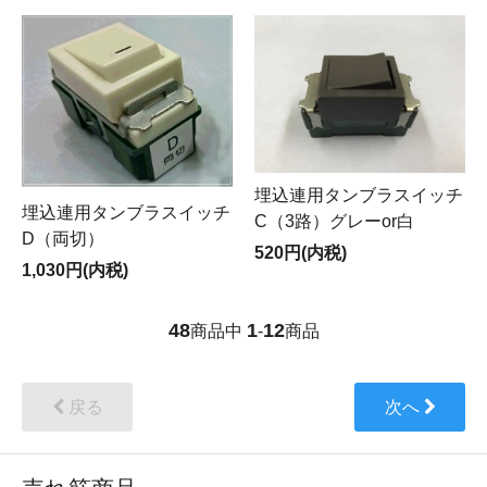
埋込連用タンブラスイッチ
埋込連用タンブラスイッチ
C（3路）グレーor白
D（両切）
520円(内税)
1,030円(内税)
48
1
12
商品中
-
商品
戻る
次へ